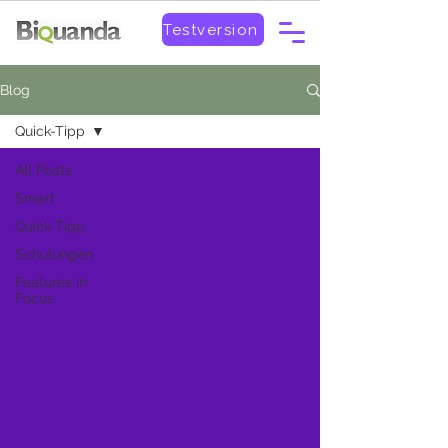
Testversion
Blog
Quick-Tipp
All Posts
Smart
Quick-Tipp
Schulungen
Features in
Focus