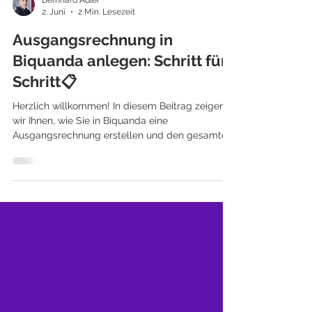
Bernhard Adler
2. Juni
2 Min. Lesezeit
Ausgangsrechnung in
Biquanda anlegen: Schritt für
Schritt📋
Herzlich willkommen! In diesem Beitrag zeigen
wir Ihnen, wie Sie in Biquanda eine
Ausgangsrechnung erstellen und den gesamten
Rechnungsprozess strukturiert abbilden. Dank
klar gegliederter Masken, automatischer
Datenübernahmen und integrierter Workflows
behalten Sie jederzeit den Überblick über Ihre
Rechnungen und Ihr Projektcontrolling. Beginnen
Sie über den Schnellzugriff und wählen Sie dort
die Option „Ausgangsrechnung“ aus.
Anschließend gelangen Sie direkt in die Erfassun