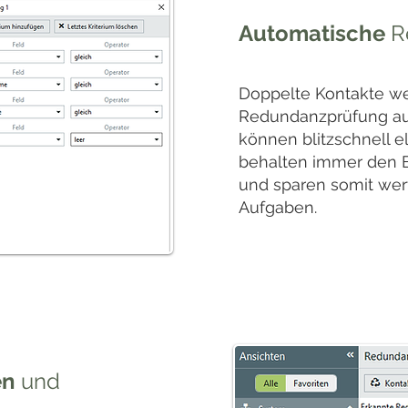
Automatische
R
Doppelte Kontakte we
Redundanzprüfung au
können blitzschnell el
behalten immer den B
und sparen somit wert
Aufgaben.
en
und