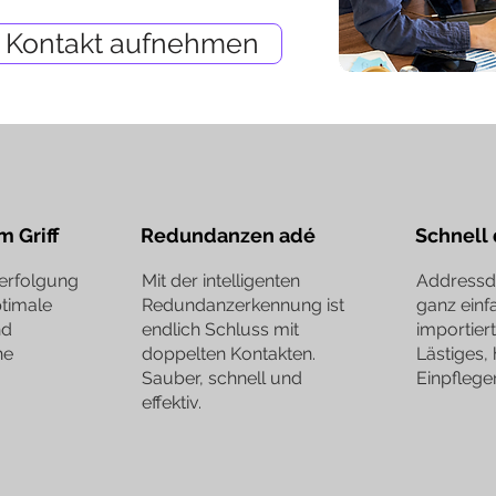
Kontakt aufnehmen
 Griff
Redundanzen adé
Schnell
erfolgung
Mit der intelligenten
Addressd
ptimale
Redundanzerkennung ist
ganz einf
nd
endlich Schluss mit
importier
he
doppelten Kontakten.
Lästiges,
Sauber, schnell und
Einpflegen
effektiv.