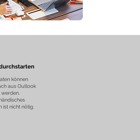
 durchstarten
aten können
ach aus Outlook
t werden.
 händisches
 ist nicht nötig.