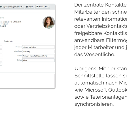
Der zentrale Kontakt
Mitarbeiter den schnel
relevanten Informati
oder Vertriebskontakte
freigebbare Kontaktli
anwendbare Filtermög
jeder Mitarbeiter und
das Wesentliche.
Übrigens: Mit der sta
Schnittstelle lassen s
automatisch nach Micr
wie Microsoft Outlook
sowie Telefonanlagen,
synchronisieren.