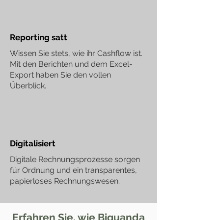
Reporting satt
Wissen Sie stets, wie ihr Cashflow ist.
Mit den Berichten und dem Excel-
Export haben Sie den vollen
Überblick.
Digitalisiert
Digitale Rechnungsprozesse sorgen
für Ordnung und ein transparentes,
papierloses Rechnungswesen.
Erfahren Sie, wie Biquanda