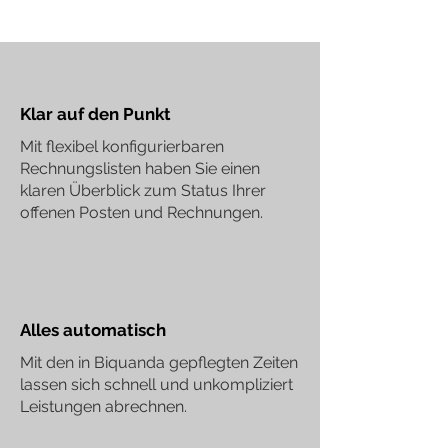
Klar auf den Punkt
Mit flexibel konfigurierbaren
Rechnungslisten haben Sie einen
klaren Überblick zum Status Ihrer
offenen Posten und Rechnungen.
Alles automatisch
Mit den in Biquanda gepflegten Zeiten
lassen sich schnell und unkompliziert
Leistungen abrechnen.