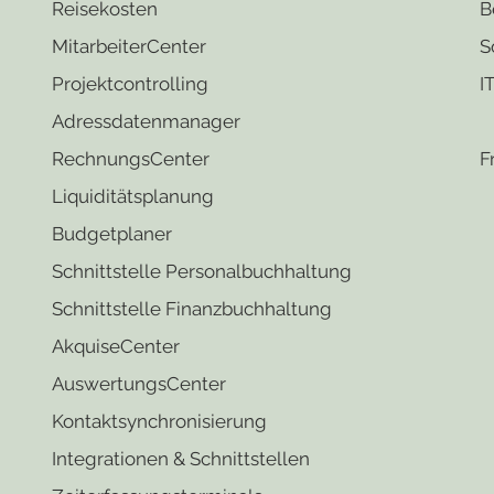
Reisek
osten
B
MitarbeiterCenter
S
Projektco
ntrolling
I
Adressd
atenmanager
RechnungsCenter
F
Liquidi
tätsplanung
Budgetplaner
Schnittstelle Personalbuchhaltung
Schnittstelle Finanzbuchhaltung
AkquiseCenter
AuswertungsCenter
Kontaktsynchronisierung
Integrati
onen & Schnittstellen