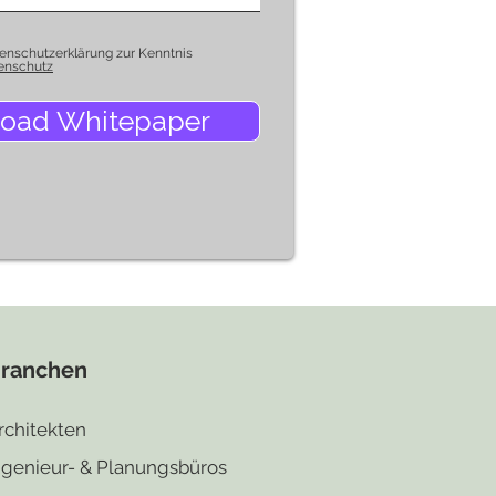
tenschutzerklärung zur Kenntnis
enschutz
oad Whitepaper
ranchen
rchitekten
ngenieur- & Planun
gsbüros