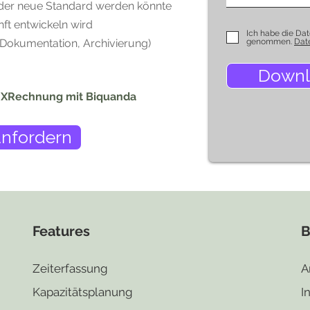
der neue Standard werden könnte
ft entwickeln wird
Ich habe die Da
 Dokumentation, Archivierung)
genommen.
Dat
Downl
ne XRechnung mit Biquanda
nfordern
Features
B
Zeiterfassung
A
Kapazitä
tsplanung
I