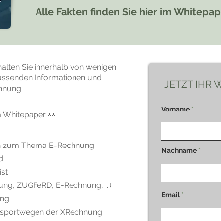
Alle Fakten finden Sie hier im Whitepap
halten Sie innerhalb von wenigen
assenden Informationen und
JETZT IHR
hnung.
Vorname
m Whitepaper 👀
nen zum Thema E-Rechnung
Nachname
d
ist
ung, ZUGFeRD, E-Rechnung, ...)
Email
ung
ransportwegen der XRechnung