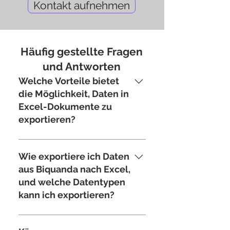
Kontakt aufnehmen
Häufig gestellte Fragen
und Antworten
Welche Vorteile bietet
die Möglichkeit, Daten in
Excel-Dokumente zu
exportieren?
Der Einsatz des Excel-Exports ist
notwendig, wenn die
Wie exportiere ich Daten
vordefinierten Berichte nicht
aus Biquanda nach Excel,
ausreichen und eine zusätzliche
und welche Datentypen
Bearbeitung der Rohdaten aus
kann ich exportieren?
Biquanda erforderlich ist. Ein
weiterer Anwendungsfall besteht
Eine spezielle
darin, die Daten für die
Benutzeroberfläche für den