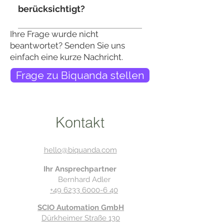
Arbeitsmappe nachträglich für
berücksichtigt?
Auswertungen, Kumulierungen
oder Filterungen zu nutzen.
Die Währungen, die in Biquanda
Ihre Frage wurde nicht
festgelegt sind, werden in der
beantwortet? Senden Sie uns
exportierten Excel-Datei als
einfach eine kurze Nachricht.
Zellenformatierung ausgegeben.
Frage zu Biquanda stellen
Dies ermöglicht eine
nachträgliche Weiterverarbeitung
der exportierten Daten.
Kontakt
hello@biquanda.com
Ihr Ansprechpartner
Bernhard Adler
+49 6233 6000-6 40
SCIO Automation GmbH
Dürkheimer Straße 130