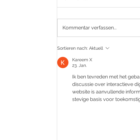
Kommentar verfassen...
Ausgangsrechnung in
Sortieren nach:
Aktuell
Biquanda anlegen: Schritt
für Schritt📋
Kareem X
23. Jan.
Ik ben tevreden met het geba
discussie over interactieve di
website is aanvullende inform
stevige basis voor toekomsti