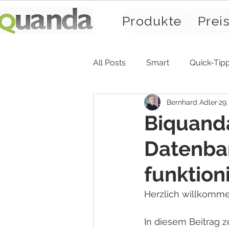
Produkte
Prei
All Posts
Smart
Quick-Tip
Bernhard Adler
29.
Biquand
Datenban
funktioni
Herzlich willkomm
In diesem Beitrag z