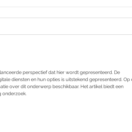
Gesellschaft über einen
Mita
Kontakt anlegen in
Biqu
Biquanda
lanceerde perspectief dat hier wordt gepresenteerd. De 
gitale diensten en hun opties is uitstekend gepresenteerd. Op 
atie over dit onderwerp beschikbaar. Het artikel biedt een 
g onderzoek.