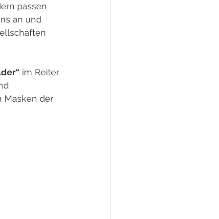
ldern passen 
ns an und 
sellschaften 
lder“
 im Reiter 
nd 
en Masken der 