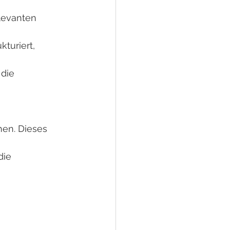
levanten 
turiert, 
die 
en. Dieses 
die 