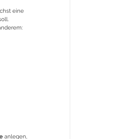
chst eine 
oll.
 anderem:
e
 anlegen, 