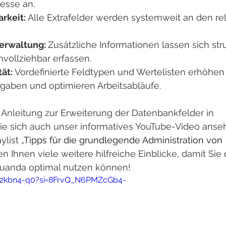
esse an.
rkeit: 
Alle Extrafelder werden systemweit an den re
erwaltung: 
Zusätzliche Informationen lassen sich struk
vollziehbar erfassen.
ät: 
Vordefinierte Feldtypen und Wertelisten erhöhen 
ngaben und optimieren Arbeitsabläufe.
te Anleitung zur Erweiterung der Datenbankfelder in 
e sich auch unser informatives YouTube-Video anseh
ylist „
Tipps für die grundlegende Administration von 
en Ihnen viele weitere hilfreiche Einblicke, damit Sie 
quanda optimal nutzen können!
U2kbn4-q0?si=8FrvQ_N6PMZcGb4-