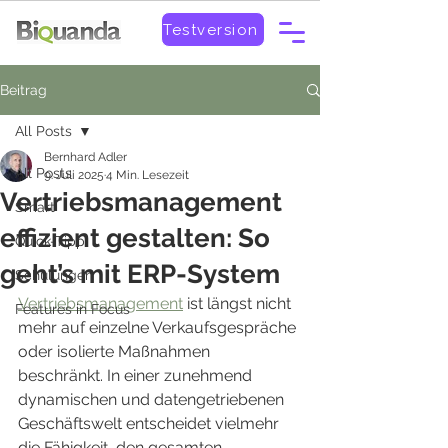
Testversion
Beitrag
All Posts
Bernhard Adler
All Posts
9. Juli 2025
4 Min. Lesezeit
Vertriebsmanagement
Smart
effizient gestalten: So
Quick-Tipp
geht’s mit ERP-System
Schulungen
Vertriebsmanagement
ist längst nicht 
Features in Focus
mehr auf einzelne Verkaufsgespräche 
oder isolierte Maßnahmen 
beschränkt. In einer zunehmend 
dynamischen und datengetriebenen 
Geschäftswelt entscheidet vielmehr 
die Fähigkeit, den gesamten 