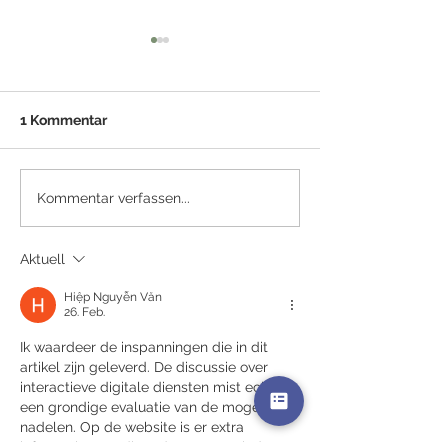
1 Kommentar
Gesellschaft über einen
Reisekosten in
Kommentar verfassen...
Kontakt anlegen in
Biquanda erfas
Biquanda
einfach geht's
Aktuell
Hiệp Nguyễn Văn
26. Feb.
Ik waardeer de inspanningen die in dit 
artikel zijn geleverd. De discussie over 
interactieve digitale diensten mist echter 
een grondige evaluatie van de mogelijke 
nadelen. Op de website is er extra 
informatie over dit onderwerp te vinden. 