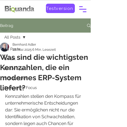
Testversion
Beitrag
All Posts
Bernhard Adler
All Posts
28. Mai 2025
6 Min. Lesezeit
Was sind die wichtigsten
Smart
Kennzahlen, die ein
Quick-Tipp
modernes ERP-System
Schulungen
liefert?
Features in Focus
Kennzahlen stellen den Kompass für 
unternehmerische Entscheidungen 
dar: Sie ermöglichen nicht nur die 
Identifikation von Schwachstellen, 
sondern legen auch Chancen für 