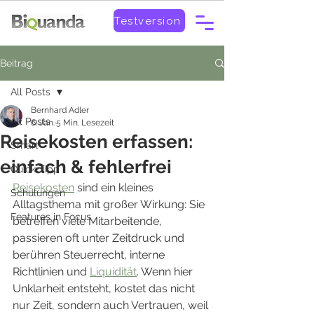
Testversion
Beitrag
All Posts
Bernhard Adler
All Posts
6. Jan.
5 Min. Lesezeit
Reisekosten erfassen:
Smart
einfach & fehlerfrei
Quick-Tipp
Reisekosten
 sind ein kleines 
Schulungen
Alltagsthema mit großer Wirkung: Sie 
Features in Focus
betreffen viele Mitarbeitende, 
passieren oft unter Zeitdruck und 
berühren Steuerrecht, interne 
Richtlinien und 
Liquidität
. Wenn hier 
Unklarheit entsteht, kostet das nicht 
nur Zeit, sondern auch Vertrauen, weil 