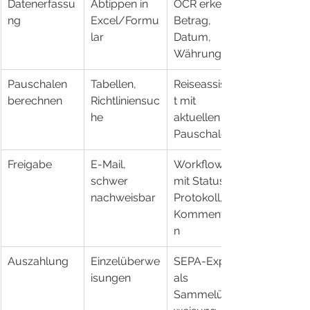
Datenerfassu
Abtippen in 
OCR erkennt 
ng
Excel/Formu
Betrag, 
lar
Datum, 
Währung
Pauschalen 
Tabellen, 
Reiseassisten
berechnen
Richtliniensuc
t mit 
he
aktuellen 
Pauschalen
Freigabe
E-Mail, 
Workflow 
schwer 
mit Status, 
nachweisbar
Protokoll, 
Kommentare
n
Auszahlung
Einzelüberwe
SEPA-Export 
isungen
als 
Sammelüber