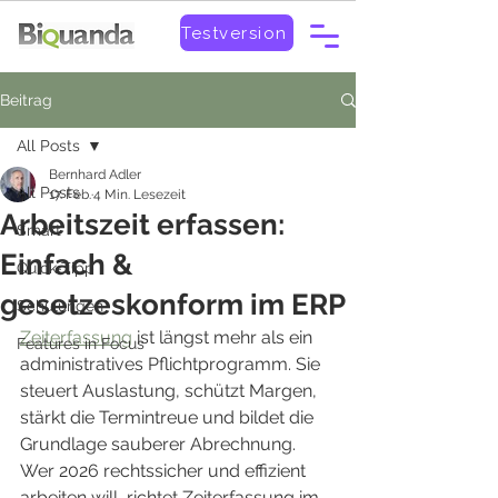
Testversion
Beitrag
All Posts
Bernhard Adler
All Posts
17. Feb.
4 Min. Lesezeit
Arbeitszeit erfassen:
Smart
Einfach &
Quick-Tipp
gesetzeskonform im ERP
Schulungen
Zeiterfassung
 ist längst mehr als ein 
Features in Focus
administratives Pflichtprogramm. Sie 
steuert Auslastung, schützt Margen, 
stärkt die Termintreue und bildet die 
Grundlage sauberer Abrechnung. 
Wer 2026 rechtssicher und effizient 
arbeiten will, richtet Zeiterfassung im 