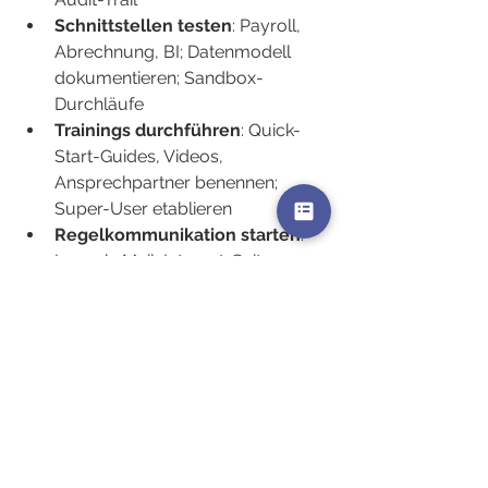
Schnittstellen testen
: Payroll, 
Abrechnung, BI; Datenmodell 
dokumentieren; Sandbox-
Durchläufe
Trainings durchführen
: Quick-
Start-Guides, Videos, 
Ansprechpartner benennen; 
Super-User etablieren
Regelkommunikation starten
: 
Launch-Mail, Intranet-Seite, 
Sprechstunden; Feedback-
Schleifen
Monitoring etablieren
: 
Nutzungsraten, Timeliness, 
Fehlerquoten; Maßnahmenplan; 
Quartals-Review
Datenschutz verankern
: DPIA, 
Rollenrechte, Verschlüsselung, 