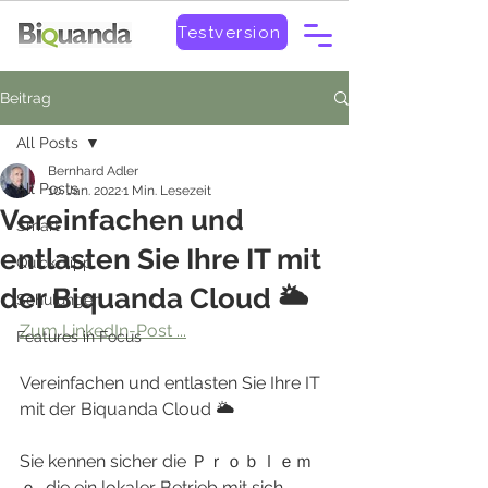
Testversion
Beitrag
All Posts
Bernhard Adler
All Posts
10. Jan. 2022
1 Min. Lesezeit
Vereinfachen und
Smart
entlasten Sie Ihre IT mit
Quick-Tipp
der Biquanda Cloud 🌥
Schulungen
Zum LinkedIn-Post ...
Features in Focus
Vereinfachen und entlasten Sie Ihre IT 
mit der Biquanda Cloud 🌥
Sie kennen sicher die Ｐｒｏｂｌｅｍ
ｅ, die ein lokaler Betrieb mit sich 