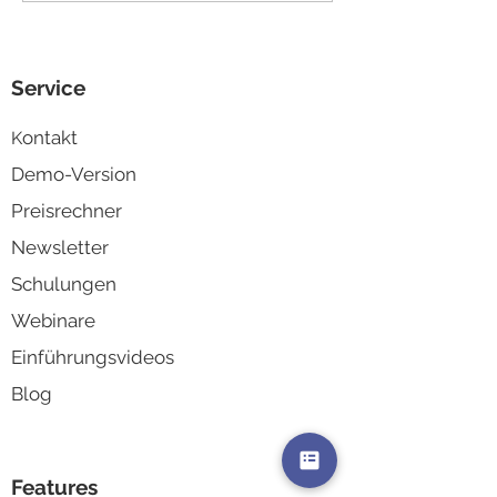
Biquanda
für Ihr ERP-Sy
Service
ontakt
K
Demo-Version
Preisrechner
Newsletter
Schulungen
Webinare
Einführungsvideos
Blog
Features