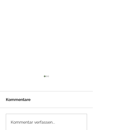
Kommentare
Automatischer
Fachkräfteman
Kommentar verfassen...
Rechnungseingang in
kompensieren: 