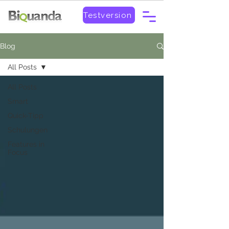
Testversion
Blog
All Posts
All Posts
Smart
Quick-Tipp
Schulungen
Features in
Focus