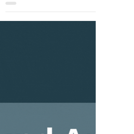
𝐁𝐢𝐪𝐮𝐚𝐧𝐝𝐚 𝐐𝐮𝐢𝐜𝐤 𝐓𝐢𝐩𝐩 #2 - schnell in
Stammdatenelemente springen 💡🤓. Von
Auswahlfeldern für Mitarbeiter, Projekte, etc. ..