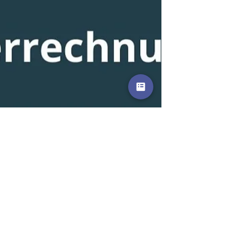
erfolgreich! 😀🚀
Erstes Biquanda-Webinar erfolgreich! 😀🚀 Wie
angekündigt, hat letzte Woche unser #Webinar
zum Thema Projektkostenplanung
stattgefunden ...