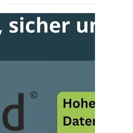
Montag! 🤓
Am kommenden Montag bieten wir eine
Schulung zum Thema Projektcontrolling mit
Biquanda an. Es sind nur noch 4 Plätze
verfügbar!