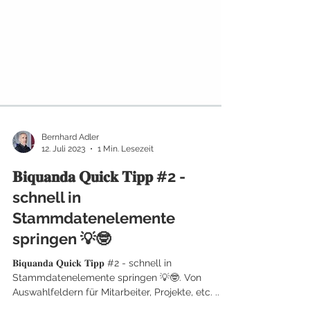
Bernhard Adler
12. Juli 2023
1 Min. Lesezeit
𝐁𝐢𝐪𝐮𝐚𝐧𝐝𝐚 𝐐𝐮𝐢𝐜𝐤 𝐓𝐢𝐩𝐩 #2 -
schnell in
Stammdatenelemente
springen 💡🤓