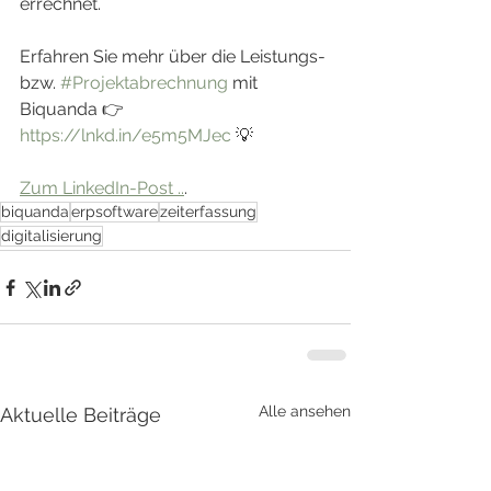
errechnet.
Erfahren Sie mehr über die Leistungs- 
bzw. 
#Projektabrechnung
 mit 
Biquanda 👉 
https://lnkd.in/e5m5MJec
 💡
Zum LinkedIn-Post ..
.  
biquanda
erpsoftware
zeiterfassung
digitalisierung
Alle ansehen
Aktuelle Beiträge