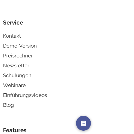
Biquanda
für Ihr ERP-Sy
Service
ontakt
K
Demo-Version
Preisrechner
Newsletter
Schulungen
Webinare
Einführungsvideos
Blog
Features