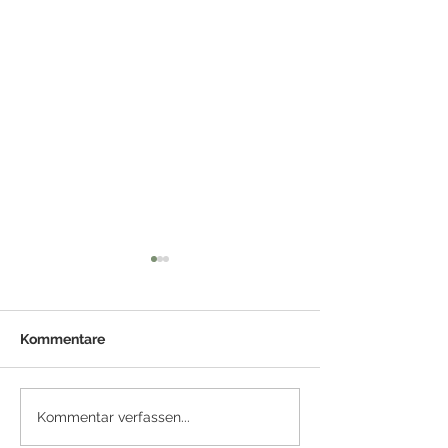
Kommentare
Automatischer
Fachkräfteman
Kommentar verfassen...
Rechnungseingang in
kompensieren: 