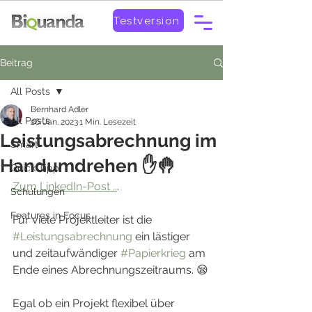
Testversion
Beitrag
All Posts
Bernhard Adler
All Posts
26. Jan. 2023
1 Min. Lesezeit
Leistungsabrechnung im
Smart
Handumdrehen ✋🤚
Quick-Tipp
Zum LinkedIn-Post ..
.  
Schulungen
Features in Focus
Für viele Projektleiter ist die 
#Leistungsabrechnung
 ein lästiger 
und zeitaufwändiger 
#Papierkrieg
 am 
Ende eines Abrechnungszeitraums. 😪
Egal ob ein Projekt flexibel über 