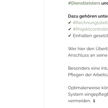
#Dienstleisters
 un
Dazu gehören unte
✔ 
#Rechnungsstel
✔ 
#Projektcontrolli
✔ Einhalten gesetz
Wer hier den Überbl
Anschluss an seine 
Besonders eine intu
Pflegen der Arbeits
Optimalerweise kön
System eingepflegt
vermeiden. 📱