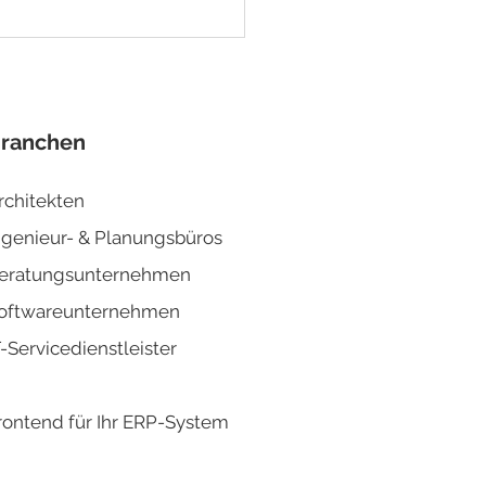
kräftemangel
ensieren: 3 Ziele für
ERP-System
ranchen
rchitekten
ngenieur- & Planun
gsbüros
eratungsunternehmen
oftwareunternehmen
T-Servicedienstleister
rontend für Ihr ERP-System