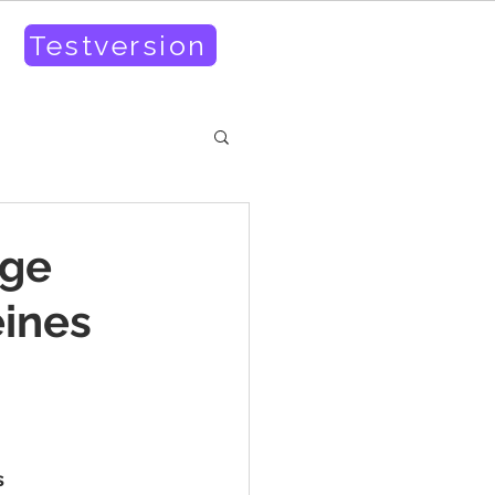
Testversion
age
eines
 