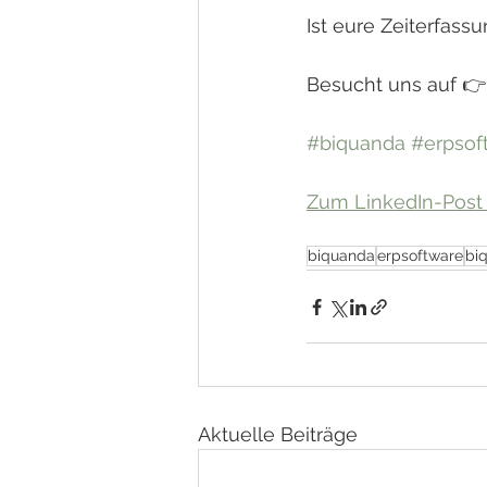
Ist eure Zeiterfass
Besucht uns auf 👉
#biquanda
#erpsof
Zum LinkedIn-Post ..
biquanda
erpsoftware
bi
Aktuelle Beiträge