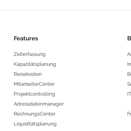
Automatischer
Fach
Rechnungseingang in
komp
Biquanda
Ihr 
Features
B
Zeiterfassung
A
Kapazitä
tsplanung
I
Reisek
osten
B
MitarbeiterCenter
S
Projektco
ntrolling
I
Adressd
atenmanager
RechnungsCenter
F
Liquidi
tätsplanung