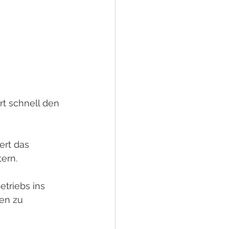
rt schnell den 
ert das 
tern.
triebs ins 
en zu 