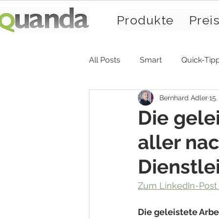
Produkte
Prei
All Posts
Smart
Quick-Tip
Bernhard Adler
15.
Die gele
aller na
Dienstlei
Zum LinkedIn-Post ..
Die geleistete Arbe