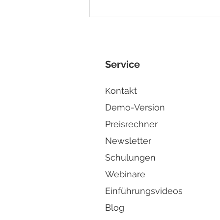
E-Rechnungspflicht 2027 -
was ändert sich?
Service
ontakt
K
Demo-Version
Preisrechner
Newsletter
Schulungen
Webinare
Einführungsvideos
Blog