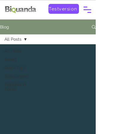
Testversion
Blog
All Posts
All Posts
Smart
Quick-Tipp
Schulungen
Features in
Focus