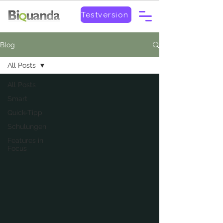
Testversion
Blog
All Posts
All Posts
Smart
Quick-Tipp
Schulungen
Features in
Focus