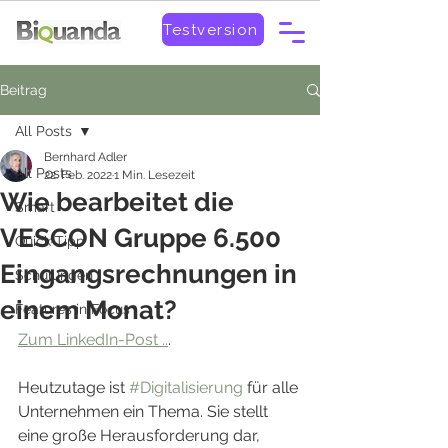
Testversion
Beitrag
All Posts
Bernhard Adler
All Posts
22. Feb. 2022
1 Min. Lesezeit
Wie bearbeitet die
Smart
VESCON Gruppe 6.500
Quick-Tipp
Eingangsrechnungen in
Schulungen
einem Monat?
Features in Focus
Zum LinkedIn-Post ..
.  
Heutzutage ist 
#Digitalisierung
 für alle 
Unternehmen ein Thema. Sie stellt 
eine große Herausforderung dar, 