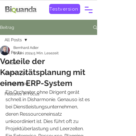
Testversion
Beitrag
All Posts
Bernhard Adler
All Posts
6. Juni 2024
5 Min. Lesezeit
Vorteile der
Smart
Kapazitätsplanung mit
Quick-Tipp
einem ERP-System
Schulungen
Ein Orchester ohne Dirigent gerät 
Features in Focus
schnell in Disharmonie. Genauso ist es 
bei Dienstleistungsunternehmen, 
deren Ressourceneinsatz 
unkoordiniert ist. Dies führt oft zu 
Projektüberlastung und Leerzeiten. 
Ein Enterprise-Ressource-Planning-