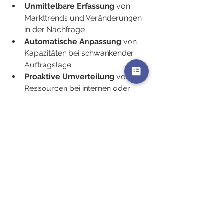
Unmittelbare Erfassung
 von 
Markttrends und Veränderungen 
in der Nachfrage
Automatische Anpassung
 von 
Kapazitäten bei schwankender 
Auftragslage
Proaktive Umverteilung
 von 
Ressourcen bei internen oder 
externen Veränderungen
Frühzeitige Erkennung
 von 
Engpässen und daraus 
resultierender Handlungsbedarf
Sofortige Synchronisation
 aller 
betroffenen Abteilungen und 
Teams
Gegenüber traditionellen Methoden 
agiert ein ERP-System somit nicht nur 
schneller, sondern auch datenbasiert 