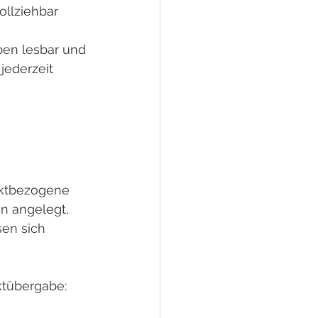
ollziehbar 
ben lesbar und 
jederzeit 
ektbezogene 
n angelegt, 
en sich 
ktübergabe: