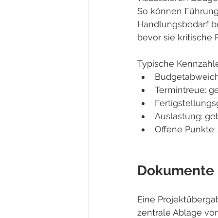
So können Führungsk
Handlungsbedarf b
bevor sie kritisch
Typische Kennzahle
Budgetabweich
Termintreue: ge
Fertigstellungs
Auslastung: ge
Offene Punkte:
Dokumente r
Eine Projektüberga
zentrale Ablage vo