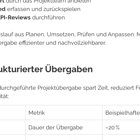
rt
 durch das Projektteam anbieten
ed
 erfassen und zurückspielen
PI-Reviews
 durchführen
eislauf aus Planen, Umsetzen, Prüfen und Anpassen. 
ergabe effizienter und nachvollziehbarer.
ukturierter Übergaben
urchgeführte Projektübergabe spart Zeit, reduziert F
tät:
Metrik
Beispielhaft
Dauer der Übergabe
–20 %