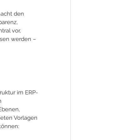
acht den 
parenz, 
ral vor, 
ssen werden – 
truktur im ERP-
n 
Ebenen, 
eten Vorlagen 
können: 