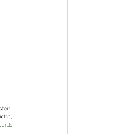
sten, 
iche, 
oards