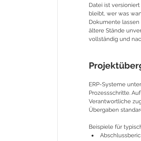
Datei ist versionie
bleibt, wer was wan
Dokumente lassen si
ältere Stände unver
vollständig und nac
Projektüber
ERP-Systeme unters
Prozessschritte. Au
Verantwortliche zu
Übergaben standard
Beispiele für typi
Abschlussberic