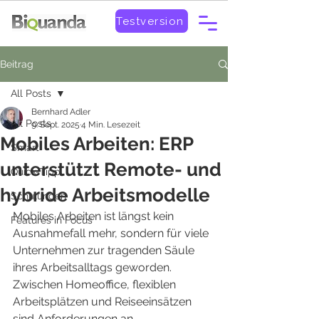
Testversion
Beitrag
All Posts
Bernhard Adler
All Posts
9. Sept. 2025
4 Min. Lesezeit
Mobiles Arbeiten: ERP
Smart
unterstützt Remote- und
Quick-Tipp
hybride Arbeitsmodelle
Schulungen
Mobiles Arbeiten ist längst kein 
Features in Focus
Ausnahmefall mehr, sondern für viele 
Unternehmen zur tragenden Säule 
ihres Arbeitsalltags geworden. 
Zwischen Homeoffice, flexiblen 
Arbeitsplätzen und Reiseeinsätzen 
sind Anforderungen an 