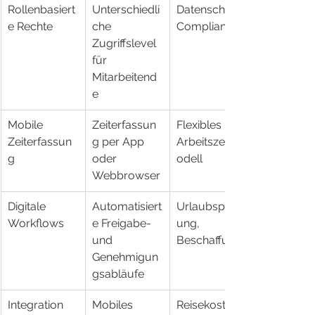
Rollenbasiert
Unterschiedli
Datenschutz, 
e Rechte
che 
Compliance
Zugriffslevel 
für 
Mitarbeitend
e
Mobile 
Zeiterfassun
Flexibles 
Zeiterfassun
g per App 
Arbeitszeitm
g
oder 
odell
Webbrowser
Digitale 
Automatisiert
Urlaubsplan
Workflows
e Freigabe- 
ung, 
und 
Beschaffung
Genehmigun
gsabläufe
Integration 
Mobiles 
Reisekosten, 