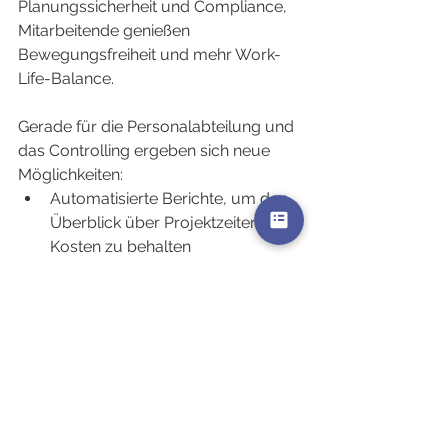
Planungssicherheit und Compliance, 
Mitarbeitende genießen 
Bewegungsfreiheit und mehr Work-
Life-Balance.
Gerade für die Personalabteilung und 
das Controlling ergeben sich neue 
Möglichkeiten:
Automatisierte Berichte, um den 
Überblick über Projektzeiten und 
Kosten zu behalten
Bessere Planung durch 
tagesaktuelle 
Personaleinsatzdaten
Weniger manuelle 
Nachbearbeitung und Rückfragen
Die Effizienzgewinne lassen sich 
anhand konkreter Kennzahlen 