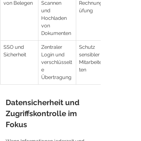
von Belegen
Scannen 
Rechnungspr
und 
üfung
Hochladen 
von 
Dokumenten
SSO und 
Zentraler 
Schutz 
Sicherheit
Login und 
sensibler 
verschlüsselt
Mitarbeiterda
e 
ten
Übertragung
Datensicherheit und 
Zugriffskontrolle im 
Fokus