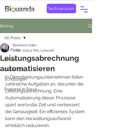
Testversion
Beitrag
All Posts
Bernhard Adler
All Posts
1. Apr. 2025
4 Min. Lesezeit
Leistungsabrechnung
Smart
automatisieren
Quick-Tipp
In Dienstleistungsunternehmen fallen 
Schulungen
zahlreiche Aufgaben an, darunter die 
Features in Focus
Leistungsabrechnung. Eine 
Automatisierung dieser Prozesse 
spart wertvolle Zeit und verbessert 
die Genauigkeit. Ein effizientes System 
kann den Verwaltungsaufwand 
erheblich reduzieren.