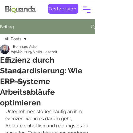
Testversion
Beitrag
All Posts
Bernhard Adler
All Posts
4. Juni 2025
6 Min. Lesezeit
Effizienz durch
Smart
Standardisierung: Wie
Quick-Tipp
ERP-Systeme
Schulungen
Arbeitsabläufe
Features in Focus
optimieren
Unternehmen stoßen häufig an ihre 
Grenzen, wenn es darum geht, 
Abläufe einheitlich und reibungslos zu 
gestalten. Genau hier setzen moderne 