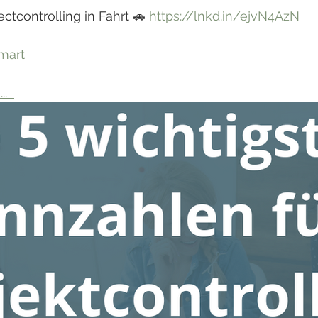
ectcontrolling in Fahrt 🚗 
https://lnkd.in/ejvN4AzN
mart
.  