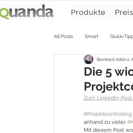
Produkte
Prei
All Posts
Smart
Quick-Tip
Bernhard Adler
2. 
Die 5 wi
Projektc
Zum LinkedIn-Post .
#Projektcontrolling
anhand zu vieler 
#
Mit diesem Post wol