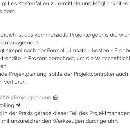
g, gilt es Kostenfallen zu ermitteln und Möglichkeiten 
eigern.
ereich ist das kommerzielle Projektergebnis die wich
ektmanagement.
lgt simpel nach der Formel „Umsatz – Kosten = Ergebn
ktrendite in Prozent berechnet, um die Wirtschaftlich
len.
nde Projektplanung, sollte der Projektcontroller auch
 verlieren.
iche 
#Projektplanung
 📰
rolling 🛂
d in der Praxis gerade dieser Teil des Projektmanagem
r mit unzureichenden Werkzeugen durchgeführt.