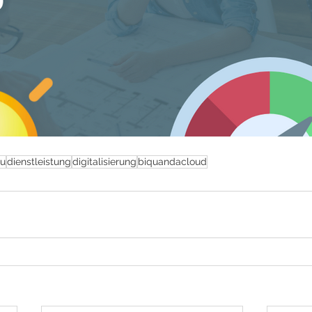
u
dienstleistung
digitalisierung
biquandacloud