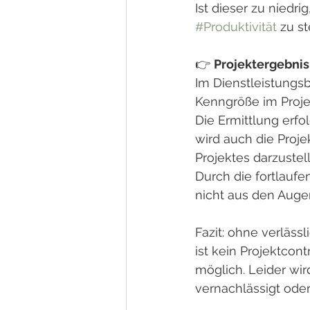
Ist dieser zu niedri
#Produktivität
 zu st
👉 
Projektergebnis
Im Dienstleistungsb
Kenngröße im Proj
Die Ermittlung erfo
wird auch die Proje
Projektes darzustel
Durch die fortlaufe
nicht aus den Augen
Fazit: ohne verlässl
ist kein Projektcont
möglich. Leider wir
vernachlässigt ode