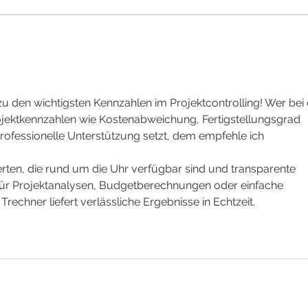
Fachkräftemangel
E-R
kompensieren: 3 Ziele für
Dien
Ihr ERP-System
XRe
 zu den wichtigsten Kennzahlen im Projektcontrolling! Wer bei 
jektkennzahlen wie Kostenabweichung, Fertigstellungsgrad 
ofessionelle Unterstützung setzt, dem empfehle ich 
perten, die rund um die Uhr verfügbar sind und transparente 
 für Projektanalysen, Budgetberechnungen oder einfache 
echner liefert verlässliche Ergebnisse in Echtzeit.