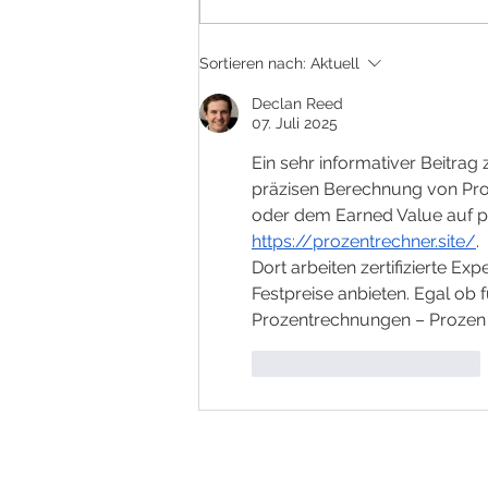
E-Rechnungspflicht 2027 -
Sortieren nach:
Aktuell
was ändert sich?
Declan Reed
07. Juli 2025
Ein sehr informativer Beitrag
präzisen Berechnung von Pro
oder dem Earned Value auf pr
https://prozentrechner.site/
.
Dort arbeiten zertifizierte Ex
Festpreise anbieten. Egal ob
Prozentrechnungen – Prozen Tr
Gefällt mir
Antworten