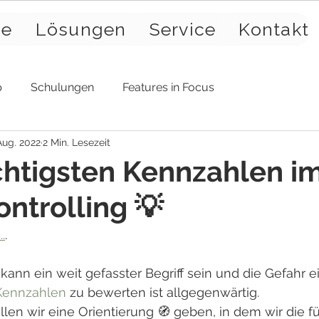
se
Lösungen
Service
Kontakt
p
Schulungen
Features in Focus
Aug. 2022
2 Min. Lesezeit
chtigsten Kennzahlen i
ontrolling 💡
.
.  
 kann ein weit gefasster Begriff sein und die Gefahr ei
Kennzahlen
 zu bewerten ist allgegenwärtig.
len wir eine Orientierung 🧭 geben, in dem wir die fü