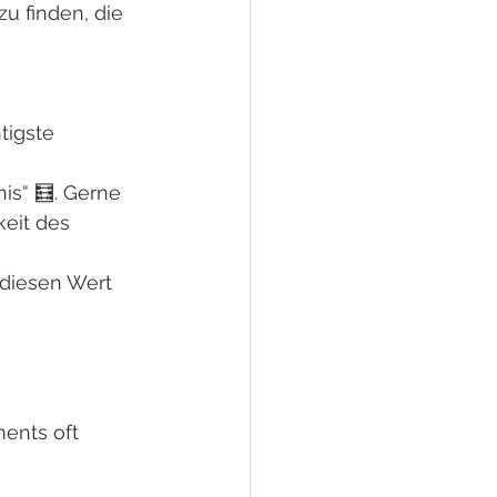
zu finden, die 
tigste 
is“ 🧮. Gerne 
keit des 
 diesen Wert 
ents oft 