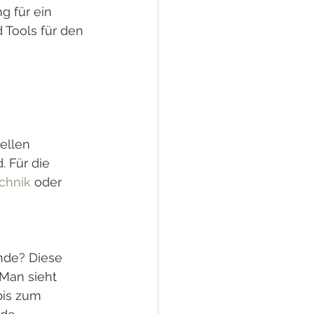
g für ein 
 Tools für den 
ellen 
. Für die 
chnik
 oder 
nde? Diese 
Man sieht 
bis zum 