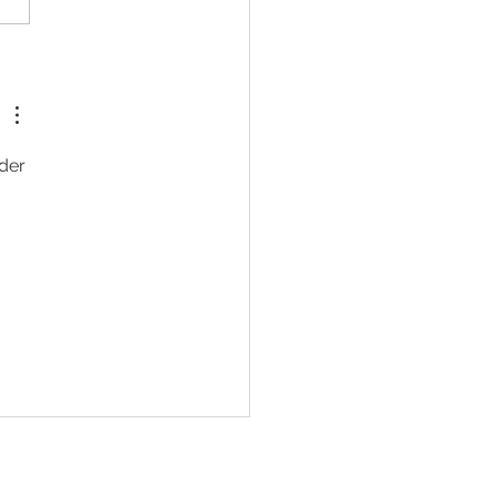
echnungen im
stleistungsalltag:
chnung vs. ZUGFeRD
der 