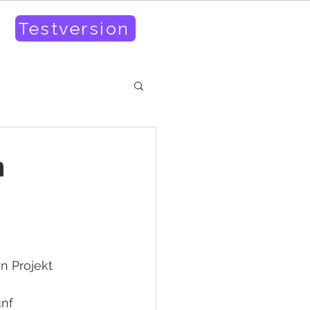
Testversion
m
n Projekt 
nf 