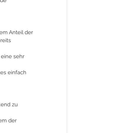
nde 
em Anteil der 
eits 
 eine sehr 
tes einfach 
kend zu 
lem der 