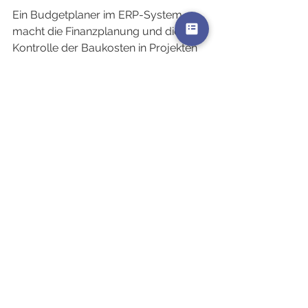
Ein Budgetplaner im ERP-System 
macht die Finanzplanung und die 
Kontrolle der Baukosten in Projekten 
transparent, flexibel und steuerbar. 
Klare Strukturen, Soll-Ist-Vergleiche, 
rollenbasierte Rechte und grafische 
Auswertungen schaffen Sicherheit 
und Entscheidungsfreiheit. So 
behalten Architekturbüros Budgets 
im Griff, sichern ihre Rentabilität und 
schaffen gleichzeitig Raum für 
kreative Gestaltung.
Überzeugen Sie sich selbst und 
testen Sie unverbindlich unsere 
Demo oder
nutzen Sie Biquanda im vollen 