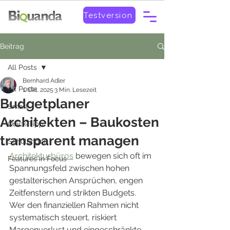
Testversion
Beitrag
All Posts
Bernhard Adler
All Posts
1. Okt. 2025
3 Min. Lesezeit
Budgetplaner
Smart
Architekten – Baukosten
Quick-Tipp
transparent managen
Schulungen
Architekturbüros
 bewegen sich oft im 
Features in Focus
Spannungsfeld zwischen hohen 
gestalterischen Ansprüchen, engen 
Zeitfenstern und strikten Budgets. 
Wer den finanziellen Rahmen nicht 
systematisch steuert, riskiert 
Margenverlust und eingeschränkte 