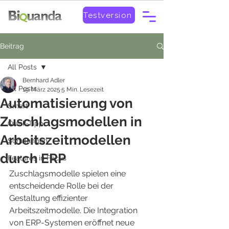
Testversion
Beitrag
All Posts
Bernhard Adler
All Posts
19. März 2025
5 Min. Lesezeit
Automatisierung von
Smart
Zuschlagsmodellen in
Quick-Tipp
Arbeitszeitmodellen
Schulungen
durch ERP
Features in Focus
Zuschlagsmodelle spielen eine 
entscheidende Rolle bei der 
Gestaltung effizienter 
Arbeitszeitmodelle. Die Integration 
von ERP-Systemen eröffnet neue 