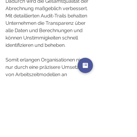
Dadurch wird die Gesamtqualität der 
Abrechnung maßgeblich verbessert. 
Mit detaillierten Audit-Trails behalten 
Unternehmen die Transparenz über 
alle Daten und Berechnungen und 
können Unstimmigkeiten schnell 
identifizieren und beheben.
Somit erlangen Organisationen nicht 
nur durch eine präzisere Umsetzung 
von Arbeitszeitmodellen an 
Sicherheit, sondern auch an Vertrauen 
seitens der Mitarbeiter, die sich auf 
korrekte Abrechnungen verlassen 
können. Dies fördert ein positives 
Arbeitsumfeld und spart langfristig 
Ressourcen.