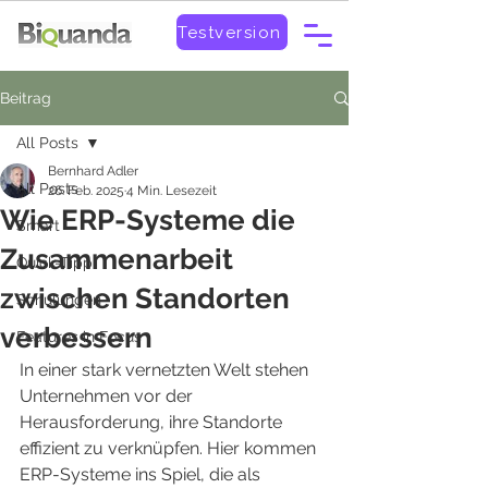
Testversion
Beitrag
All Posts
Bernhard Adler
All Posts
26. Feb. 2025
4 Min. Lesezeit
Wie ERP-Systeme die
Smart
Zusammenarbeit
Quick-Tipp
zwischen Standorten
Schulungen
verbessern
Features in Focus
In einer stark vernetzten Welt stehen 
Unternehmen vor der 
Herausforderung, ihre Standorte 
effizient zu verknüpfen. Hier kommen 
ERP-Systeme ins Spiel, die als 