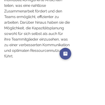
teilen, was eine nahtlose 
Zusammenarbeit fördert und den 
Teams ermöglicht, effizienter zu 
arbeiten. Darüber hinaus haben sie die 
Möglichkeit, die Kapazitätsplanung 
sowohl für sich selbst als auch für 
ihre Teammitglieder einzusehen, was 
zu einer verbesserten Kommunikation 
und optimalen Ressourcennutzung 
führt.
Zudem können Nutzer einheitliche 
Anträge stellen, wie beispielsweise 
Urlaubsanträge oder Anträge auf 
Auszahlung von Überstunden. Diese 
Anträge können bequem von der HR-
Abteilung bearbeitet werden, 
unabhängig davon, ob sie sich am 