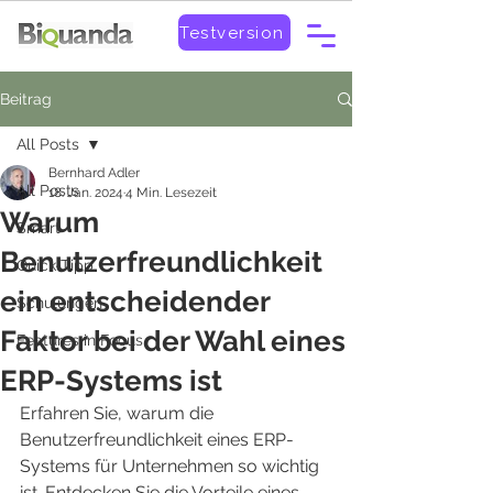
Testversion
Beitrag
All Posts
Bernhard Adler
All Posts
18. Jan. 2024
4 Min. Lesezeit
Warum
Smart
Benutzerfreundlichkeit
Quick-Tipp
ein entscheidender
Schulungen
Faktor bei der Wahl eines
Features in Focus
ERP-Systems ist
Erfahren Sie, warum die 
Benutzerfreundlichkeit eines ERP-
Systems für Unternehmen so wichtig 
ist. Entdecken Sie die Vorteile eines 