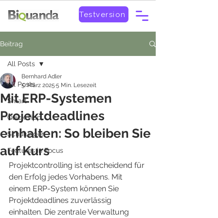
Testversion
Beitrag
All Posts
Bernhard Adler
All Posts
5. März 2025
5 Min. Lesezeit
Mit ERP-Systemen
Smart
Projektdeadlines
Quick-Tipp
einhalten: So bleiben Sie
Schulungen
auf Kurs
Features in Focus
Projektcontrolling ist entscheidend für 
den Erfolg jedes Vorhabens. Mit 
einem ERP-System können Sie 
Projektdeadlines zuverlässig 
einhalten. Die zentrale Verwaltung 