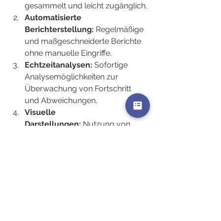
gesammelt und leicht zugänglich.
Automatisierte 
Berichterstellung:
 Regelmäßige 
und maßgeschneiderte Berichte 
ohne manuelle Eingriffe.
Echtzeitanalysen:
 Sofortige 
Analysemöglichkeiten zur 
Überwachung von Fortschritt 
und Abweichungen.
Visuelle 
Darstellungen:
 Nutzung von 
Diagrammen und Grafiken zur 
anschaulichen Präsentation von 
Daten.
Trendprognosen:
 Basierend auf 
historischen Daten zukünftige 
Entwicklungen und Risiken 
vorhersehen.