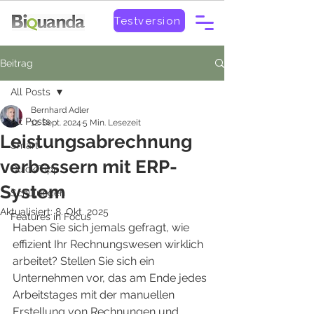
Testversion
Beitrag
All Posts
Bernhard Adler
All Posts
12. Sept. 2024
5 Min. Lesezeit
Leistungsabrechnung
Smart
verbessern mit ERP-
Quick-Tipp
System
Schulungen
Aktualisiert:
8. Okt. 2025
Features in Focus
Haben Sie sich jemals gefragt, wie 
effizient Ihr Rechnungswesen wirklich 
arbeitet? Stellen Sie sich ein 
Unternehmen vor, das am Ende jedes 
Arbeitstages mit der manuellen 
Erstellung von Rechnungen und 