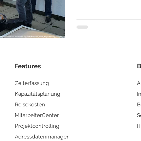
Features
B
Zeiterfassung
A
Kapazitä
tsplanung
I
Reisek
osten
B
MitarbeiterCenter
S
Projektco
ntrolling
I
Adressd
atenmanager