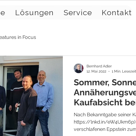
se
Lösungen
Service
Kontakt
eatures in Focus
Bernhard Adler
12. Mai 2022
1 Min. Lesezei
Sommer, Sonne,
Annäherungsve
Kaufabsicht be
Teamgrillen di
Nach Bekanntgabe seiner Kau
https://lnkd.in/eW4Ukm6p) h
verschlafenen Eppstein zu