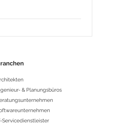
ranchen
rchitekten
ngenieur- & Planun
gsbüros
eratungsunternehmen
oftwareunternehmen
T-Servicedienstleister