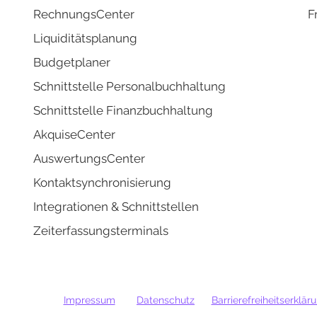
RechnungsCenter
F
Liquidi
tätsplanung
Budgetplaner
Schnittstelle Personalbuchhaltung
Schnittstelle Finanzbuchhaltung
AkquiseCenter
AuswertungsCenter
Kontaktsynchronisierung
Integrati
onen & Schnittstellen
Zeiterfassungsterminals
Impressum
Datenschutz
Barrierefreiheitserklär