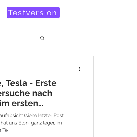
Testversion
t
 Tesla - Erste
rsuche nach
im ersten
eses Jah
fabsicht (siehe letzter Post
at uns Elon, ganz leger, im
m Te