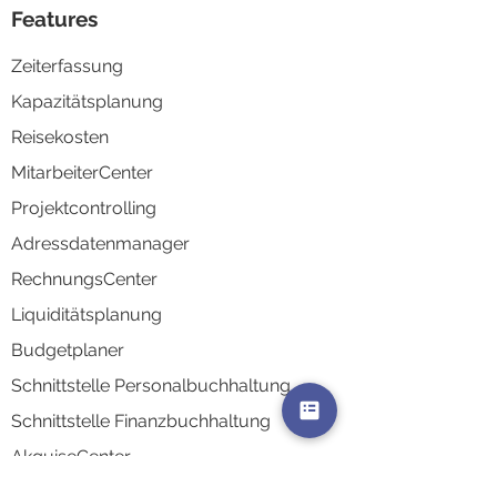
Features
Zeiterfassung
Kapazitä
tsplanung
Reisek
osten
MitarbeiterCenter
Projektco
ntrolling
Adressd
atenmanager
RechnungsCenter
Liquidi
tätsplanung
Budgetplaner
Schnittstelle Personalbuchhaltung
Schnittstelle Finanzbuchhaltung
AkquiseCenter
AuswertungsCenter