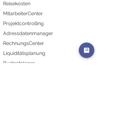
Reisek
osten
MitarbeiterCenter
Projektco
ntrolling
Adressd
atenmanager
RechnungsCenter
Liquidi
tätsplanung
Budgetplaner
Schnittstelle Personalbuchhaltung
Schnittstelle Finanzbuchhaltung
AkquiseCenter
AuswertungsCenter
Kontaktsynchronisierung
Integrati
onen & Schnittstellen
Zeiterfassungsterminals