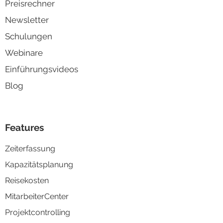
Preisrechner
Newsletter
Schulungen
Webinare
Einführungsvideos
Blog
Features
Zeiterfassung
Kapazitä
tsplanung
Reisek
osten
MitarbeiterCenter
Projektco
ntrolling