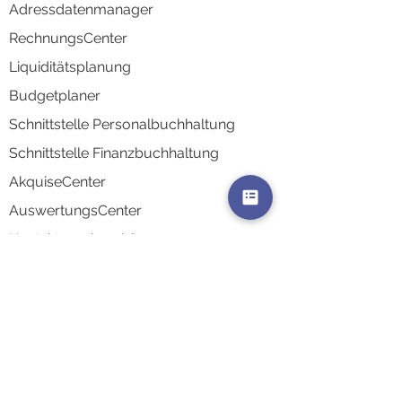
Adressd
atenmanager
RechnungsCenter
Liquidi
tätsplanung
Budgetplaner
Schnittstelle Personalbuchhaltung
Schnittstelle Finanzbuchhaltung
AkquiseCenter
AuswertungsCenter
Kontaktsynchronisierung
Integrati
onen & Schnittstellen
Zeiterfassungsterminals
Branchen