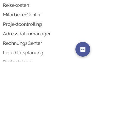
Reisek
osten
MitarbeiterCenter
Projektco
ntrolling
Adressd
atenmanager
RechnungsCenter
Liquidi
tätsplanung
Budgetplaner
Schnittstelle Personalbuchhaltung
Schnittstelle Finanzbuchhaltung
AkquiseCenter
AuswertungsCenter
Kontaktsynchronisierung
Integrati
onen & Schnittstellen
Zeiterfassungsterminals