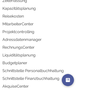
Zeiterfassung
Kapazitä
tsplanung
Reisek
osten
MitarbeiterCenter
Projektco
ntrolling
Adressd
atenmanager
RechnungsCenter
Liquidi
tätsplanung
Budgetplaner
Schnittstelle Personalbuchhaltung
Schnittstelle Finanzbuchhaltung
AkquiseCenter
AuswertungsCenter
Kontaktsynchronisierung