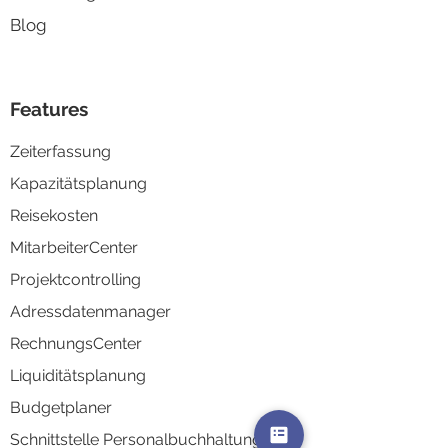
Blog
Features
Zeiterfassung
Kapazitä
tsplanung
Reisek
osten
MitarbeiterCenter
Projektco
ntrolling
Adressd
atenmanager
RechnungsCenter
Liquidi
tätsplanung
Budgetplaner
Schnittstelle Personalbuchhaltung