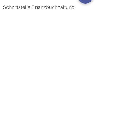
Schnittstelle Finanzbuchhaltung
AkquiseCenter
AuswertungsCenter
Kontaktsynchronisierung
Integrati
onen & Schnittstellen
Zeiterfassungsterminals
Branchen
Architekten
Ingenieur- & Planun
gsbüros
Beratungsunternehmen
Softwareunternehmen
IT-Servicedienstleister