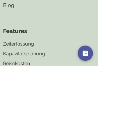
Blog
Features
Zeiterfassung
Kapazitä
tsplanung
Reisek
osten
MitarbeiterCenter
Projektco
ntrolling
Adressd
atenmanager
RechnungsCenter
Liquidi
tätsplanung
Budgetplaner
Schnittstelle Personalbuchhaltung