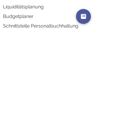
Liquidi
tätsplanung
Budgetplaner
Schnittstelle Personalbuchhaltung
Schnittstelle Finanzbuchhaltung
AkquiseCenter
AuswertungsCenter
Kontaktsynchronisierung
Integrati
onen & Schnittstellen
Zeiterfassungsterminals
Branchen
Architekten
Ingenieur- & Planun
gsbüros