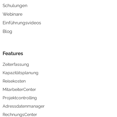
Schulungen
Webinare
Einführungsvideos
Blog
Features
Zeiterfassung
Kapazitä
tsplanung
Reisek
osten
MitarbeiterCenter
Projektco
ntrolling
Adressd
atenmanager
RechnungsCenter