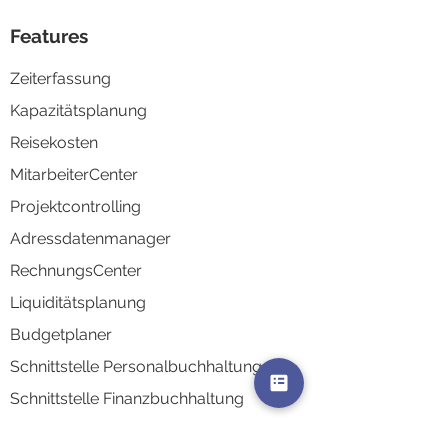
Features
Zeiterfassung
Kapazitä
tsplanung
Reisek
osten
MitarbeiterCenter
Projektco
ntrolling
Adressd
atenmanager
RechnungsCenter
Liquidi
tätsplanung
Budgetplaner
Schnittstelle Personalbuchhaltung
Schnittstelle Finanzbuchhaltung
AkquiseCenter