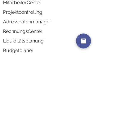
MitarbeiterCenter
Projektco
ntrolling
Adressd
atenmanager
RechnungsCenter
Liquidi
tätsplanung
Budgetplaner
Schnittstelle Personalbuchhaltung
Schnittstelle Finanzbuchhaltung
AkquiseCenter
AuswertungsCenter
Kontaktsynchronisierung
Integrati
onen & Schnittstellen
Zeiterfassungsterminals