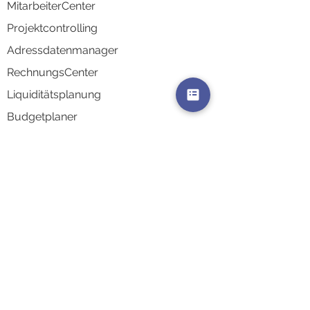
MitarbeiterCenter
Projektco
ntrolling
Adressd
atenmanager
RechnungsCenter
Liquidi
tätsplanung
Budgetplaner
Schnittstelle Personalbuchhaltung
Schnittstelle Finanzbuchhaltung
AkquiseCenter
AuswertungsCenter
Kontaktsynchronisierung
Integrati
onen & Schnittstellen
Zeiterfassungsterminals