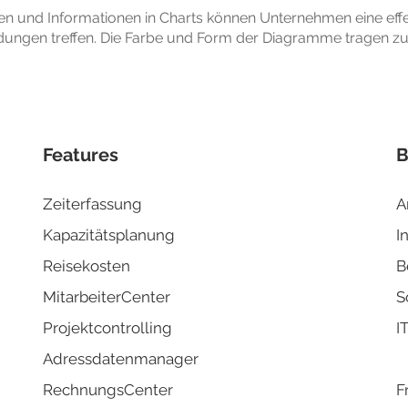
len und Informationen in Charts können Unternehmen eine effe
dungen treffen. Die Farbe und Form der Diagramme tragen zur
Features
B
Zeiterfassung
A
Kapazitä
tsplanung
I
Reisek
osten
B
MitarbeiterCenter
S
Projektco
ntrolling
I
Adressd
atenmanager
RechnungsCenter
F