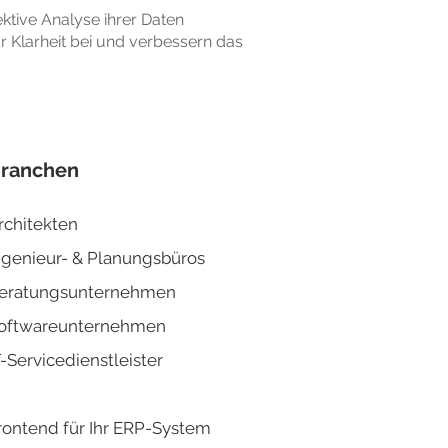
ktive Analyse ihrer Daten
 Klarheit bei und verbessern das
ranchen
rchitekten
ngenieur- & Planun
gsbüros
eratungsunternehmen
oftwareunternehmen
T-Servicedienstleister
rontend für Ihr ERP-System