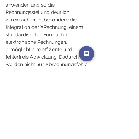
anwenden und so die 
Rechnungsstellung deutlich 
vereinfachen. Insbesondere die 
Integration der XRechnung, einem 
standardisierten Format für 
elektronische Rechnungen, 
ermöglicht eine effiziente und 
fehlerfreie Abwicklung. Dadurch 
werden nicht nur Abrechnungsfehler 
reduziert, sondern auch der 
Verwaltungsaufwand erheblich 
gesenkt. Dies führt zu einer 
professionellen, verlässlichen 
Abwicklung von Projektkosten – ein 
Faktor, der sich positiv auf die 
Kundenzufriedenheit und das 
Renommee des Büros auswirkt.