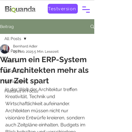
Testversion
Beitrag
All Posts
Bernhard Adler
All Posts
25. Feb. 2025
5 Min. Lesezeit
Warum ein ERP-System
Smart
für Architekten mehr als
Quick-Tipp
nur Zeit spart
Schulungen
In der Welt der Architektur treffen 
Features in Focus
Kreativität, Technik und 
Wirtschaftlichkeit aufeinander. 
Architekten müssen nicht nur 
visionäre Entwürfe kreieren, sondern 
auch Zeitpläne einhalten, Budgets im 
Blick behalten und verschiedene 