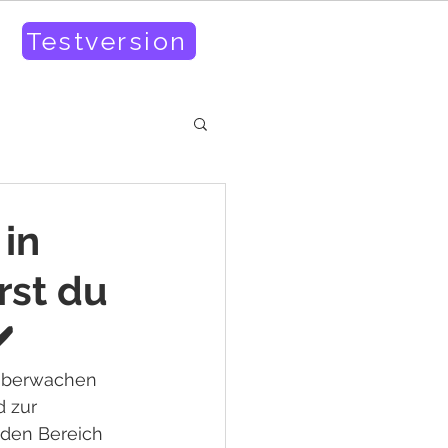
Testversion
 in
rst du
️
 überwachen 
 zur 
 den Bereich 