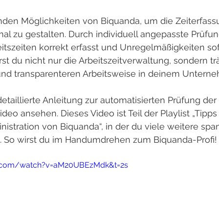
den Möglichkeiten von Biquanda, um die Zeiterfass
l zu gestalten. Durch individuell angepasste Prüfun
beitszeiten korrekt erfasst und Unregelmäßigkeiten sof
st du nicht nur die Arbeitszeitverwaltung, sondern tr
n und transparenteren Arbeitsweise in deinem Untern
detaillierte Anleitung zur automatisierten Prüfung der
eo ansehen. Dieses Video ist Teil der Playlist „Tipps 
istration von Biquanda“, in der du viele weitere sp
st. So wirst du im Handumdrehen zum Biquanda-Profi!
e.com/watch?v=aM20UBEzMdk&t=2s