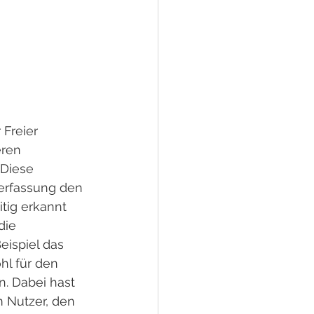
 Freier 
ren 
Diese 
terfassung den 
tig erkannt 
die 
eispiel das 
hl für den 
n. Dabei hast 
 Nutzer, den 