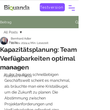
Testversion
Beitrag
All Posts
Bernhard Adler
All Posts
21. Nov. 2024
4 Min. Lesezeit
Kapazitätsplanung: Team
Smart
Verfügbarkeiten optimal
Quick-Tipp
managen
Schulungen
In der heutigen schnelllebigen 
Features in Focus
Geschäftswelt scheint es manchmal, 
als bräuchte man eine Kristallkugel, 
um die Zukunft zu planen. Die 
Abstimmung zwischen 
Projektanforderungen und 
Verfügbarkeiten erfordert eine 