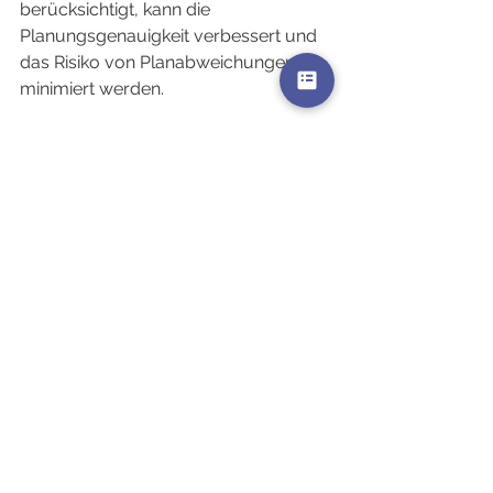
berücksichtigt, kann die 
Planungsgenauigkeit verbessert und 
das Risiko von Planabweichungen 
minimiert werden.
Zusammenarbeit mit Stakeholdern 
fördert zudem die Akzeptanz und 
Unterstützung für die getroffenen 
Entscheidungen. Ein offener Dialog 
stellt sicher, dass alle Beteiligten auf 
dem gleichen Stand sind und sich mit 
den Zielen und Vorgehensweisen 
identifizieren können.
Ein weiterer Vorteil der Stakeholder-
Einbindung ist die frühzeitige 
Erkennung von potenziellen 
Problemen und Hindernissen. Dies 
ermöglicht proaktive Lösungsansätze 