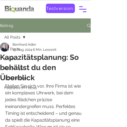
Testversion
Beitrag
All Posts
Bernhard Adler
All Posts
15. Aug. 2024
6 Min. Lesezeit
Kapazitätsplanung: So
Smart
behältst du den
Quick-Tipp
Überblick
Schulungen
Stellen Sie sich vor, Ihre Firma ist wie 
Features in Focus
ein komplexes Uhrwerk, bei dem 
jedes Rädchen präzise 
ineinandergreifen muss. Perfektes 
Timing ist entscheidend – und genau 
da spielt die Kapazitätsplanung eine 
Schlüsselrolle. Warum ist sie so 