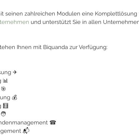
mit seinen zahlreichen Modulen eine Komplettlösung f
nternehmen
 und unterstützt Sie in allen Unternehm
ehen Ihnen mit Biquanda zur Verfügung:
ssung ✈
g 📊
 🎯
ung 💰
g 🧮
🧑
 Kundenmanagement ☎
agement 📬