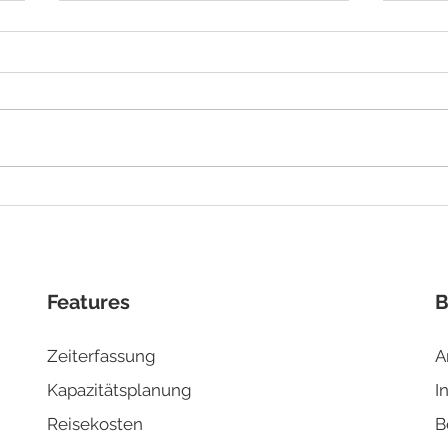
Automatischer
Fach
Rechnungseingang in
komp
Biquanda
Ihr 
Features
B
Zeiterfassung
A
Kapazitä
tsplanung
I
Reisek
osten
B