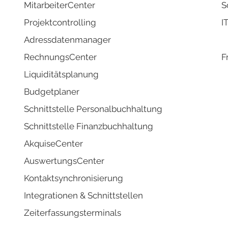
MitarbeiterCenter
S
Projektco
ntrolling
I
Adressd
atenmanager
RechnungsCenter
F
Liquidi
tätsplanung
Budgetplaner
Schnittstelle Personalbuchhaltung
Schnittstelle Finanzbuchhaltung
AkquiseCenter
AuswertungsCenter
Kontaktsynchronisierung
Integrati
onen & Schnittstellen
Zeiterfassungsterminals