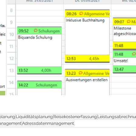
planung
Liquiditätsplanung
Reisekostenerfassung
Leistungsabrechn
management
Adressdatenmanagement