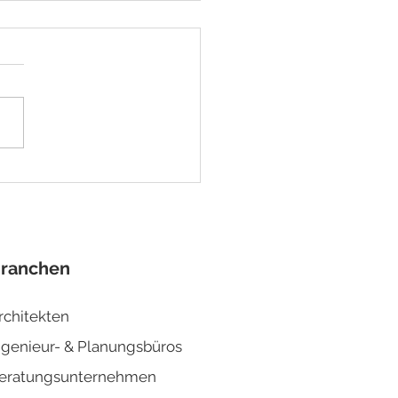
kräftemangel
ensieren: 3 Ziele für
ERP-System
ranchen
rchitekten
ngenieur- & Planun
gsbüros
eratungsunternehmen