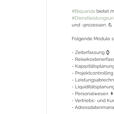
#Biquanda
 bietet 
#Dienstleistungsu
und -prozessen. 💪
Folgende Module st
- Zeiterfassung ⌚
- Reisekostenerfa
- Kapazitätsplanun
- Projektcontrolling
- Leistungsabrechn
- Liquiditätsplanun
- Personalwesen 
- Vertriebs- und
- Adressdatenman