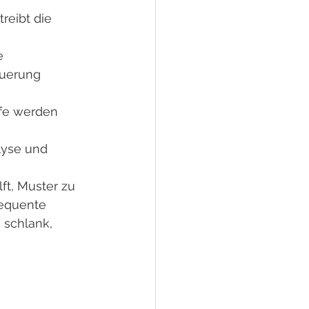
eibt die 
e 
uerung 
ufe werden 
lyse und 
t, Muster zu 
equente 
schlank, 