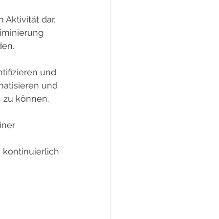
ktivität dar, 
iminierung 
den.
ifizieren und 
matisieren und 
n zu können.
iner 
kontinuierlich 