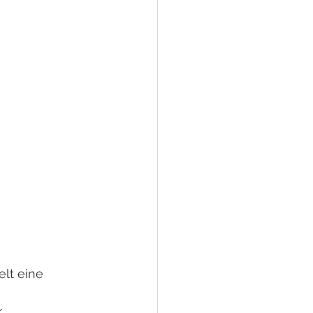
lt eine 
r