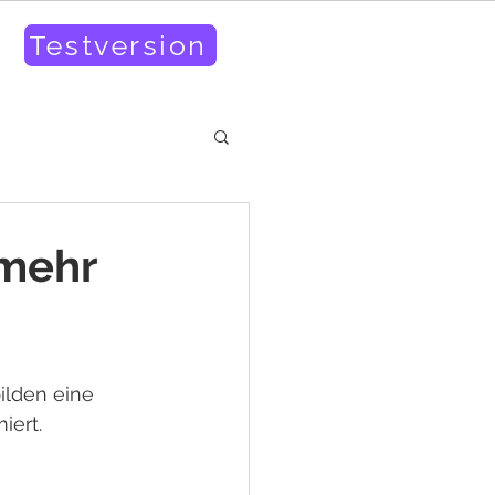
Testversion
mehr
 
lden eine 
iert.