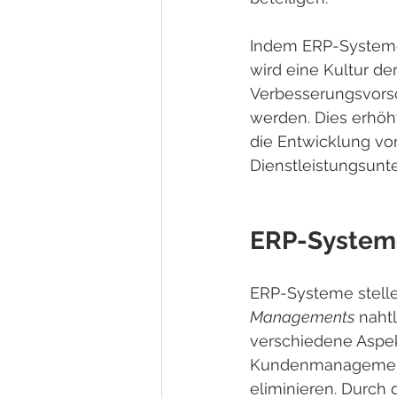
Indem ERP-Systeme 
wird eine Kultur de
Verbesserungsvorsc
werden. Dies erhöht
die Entwicklung vo
Dienstleistungsunt
ERP-Systeme 
ERP-Systeme stellen
Managements
 naht
verschiedene Aspek
Kundenmanagement -
eliminieren. Durch