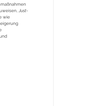
genmaßnahmen 
zuweisen, 
Just-
e wie 
teigerung 
e 
 und 