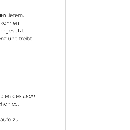
en
 liefern, 
r können 
umgesetzt 
nz und treibt 
ipien des 
Lean 
chen es, 
äufe zu 