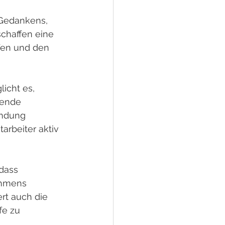
-Gedankens, 
chaffen eine 
fen und den 
icht es, 
fende 
endung 
tarbeiter aktiv 
dass 
ehmens 
ert auch die 
fe zu 