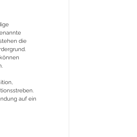
ige 
genannte 
stehen die 
rdergrund. 
 können 
n.
tion, 
tionsstreben. 
ndung auf ein 