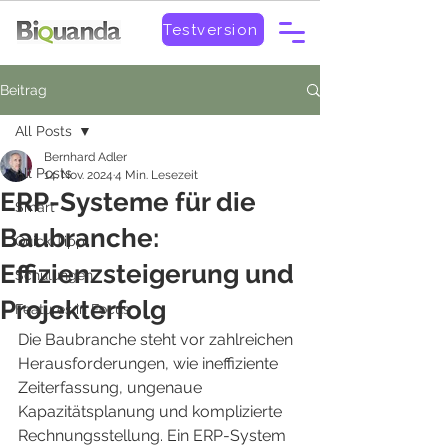
Testversion
Beitrag
All Posts
Bernhard Adler
All Posts
14. Nov. 2024
4 Min. Lesezeit
ERP-Systeme für die
Smart
Baubranche:
Quick-Tipp
Effizienzsteigerung und
Schulungen
Projekterfolg
Features in Focus
Die Baubranche steht vor zahlreichen 
Herausforderungen, wie ineffiziente 
Zeiterfassung, ungenaue 
Kapazitätsplanung und komplizierte 
Rechnungsstellung. Ein ERP-System 