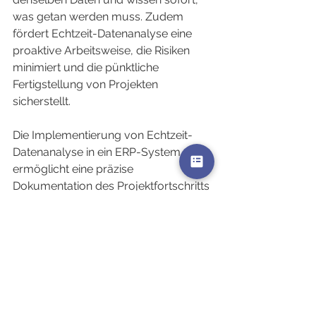
was getan werden muss. Zudem 
fördert Echtzeit-Datenanalyse eine 
proaktive Arbeitsweise, die Risiken 
minimiert und die pünktliche 
Fertigstellung von Projekten 
sicherstellt.
Die Implementierung von Echtzeit-
Datenanalyse in ein ERP-System 
ermöglicht eine präzise 
Dokumentation des Projektfortschritts 
und fördert die Zusammenarbeit. 
Unternehmen, die diese Technologie 
nutzen, können sich schnell an 
veränderte Bedingungen anpassen 
und behalten jederzeit den Überblick, 
was letztendlich ihren 
Wettbewerbsvorteil stärkt.